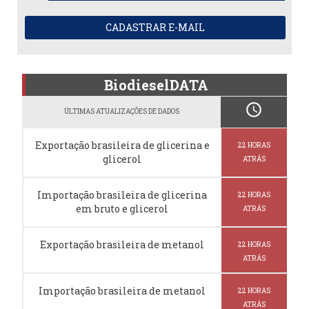
CADASTRAR E-MAIL
BiodieselDATA
schedule
ÚLTIMAS ATUALIZAÇÕES DE DADOS
Exportação brasileira de glicerina e
22 HORAS
glicerol
ATRÁS
Importação brasileira de glicerina
22 HORAS
em bruto e glicerol
ATRÁS
Exportação brasileira de metanol
22 HORAS
ATRÁS
Importação brasileira de metanol
22 HORAS
ATRÁS