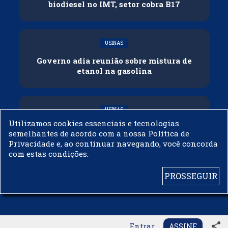
biodiesel no IMT, setor cobra B17
USINAS
Governo adia reunião sobre mistura de
etanol na gasolina
USINAS
Utilizamos cookies essenciais e tecnologias
CNPE veda importação de biodiesel
semelhantes de acordo com a nossa Política de
Privacidade e, ao continuar navegando, você concorda
com estas condições.
PROSSEGUIR
© 2003 - 2019 -
BIODIESELBR.COM - TODOS OS DIREITOS RESERVADOS
share
Entrar
ASSINE