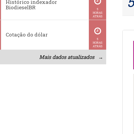
Histórico indexador
BiodieselBR
5
HORAS
ATRÁS
Cotação do dólar
5
HORAS
ATRÁS
Mais dados atualizados →