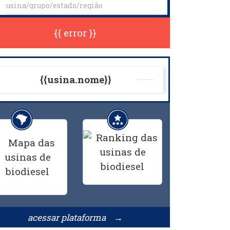
{{ error }}
{{usina.nome}}
acessar plataforma →