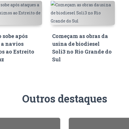
o sobe após
Começam as obras da
 a navios
usina de biodiesel
s ao Estreito
Soli3 no Rio Grande do
uz
Sul
Outros destaques