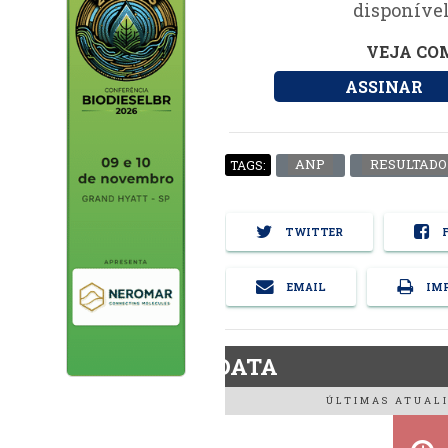
disponível
VEJA COM
ASSINAR
ANP
RESULTADO
TAGS:
TWITTER
F
EMAIL
IMP
BiodieselDATA
ÚLTIMAS ATUALI