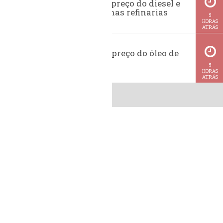
Evolução do preço do diesel e
da gasolina nas refinarias
5
HORAS
ATRÁS
Histórico do preço do óleo de
soja
5
HORAS
ATRÁS