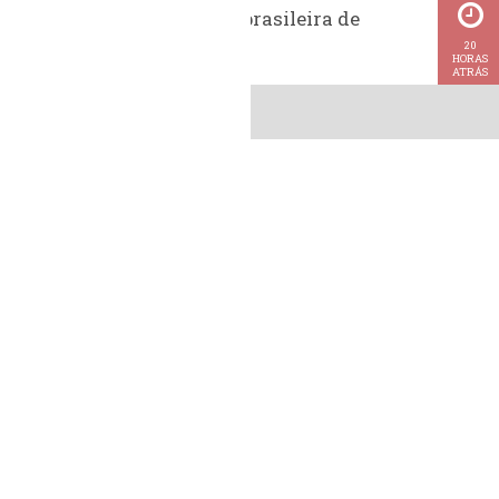
Exportação brasileira de
metanol
20
HORAS
ATRÁS