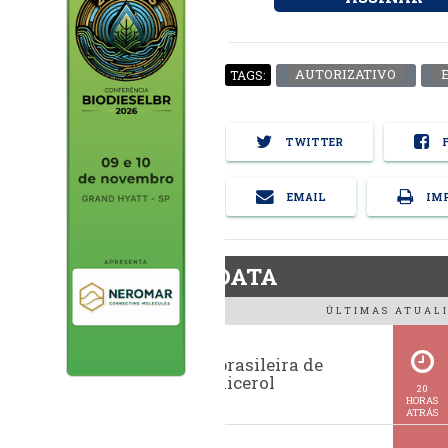
AUTORIZATIVO
TAGS:
TWITTER
F
EMAIL
IMP
BiodieselDATA
ÚLTIMAS ATUALI
Exportação brasileira de
glicerina e glicerol
20
HORAS
ATRÁS