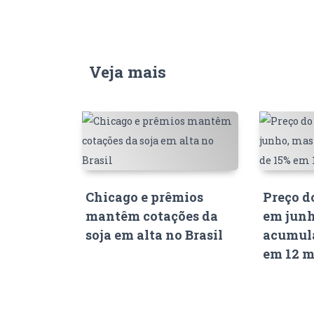
Veja mais
Chicago e prêmios
Preço d
mantêm cotações da
em junh
soja em alta no Brasil
acumula
em 12 m