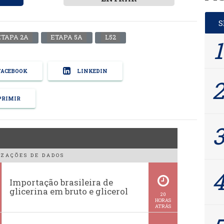
ETAPA 2A
ETAPA 5A
L52
ACEBOOK
LINKEDIN
RIMIR
ZAÇÕES DE DADOS
Importação brasileira de
glicerina em bruto e glicerol
20
HORAS
ATRÁS