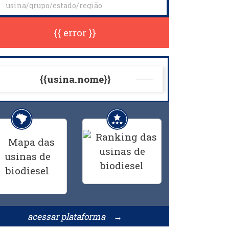
{{ error }}
{{usina.nome}}
acessar plataforma →