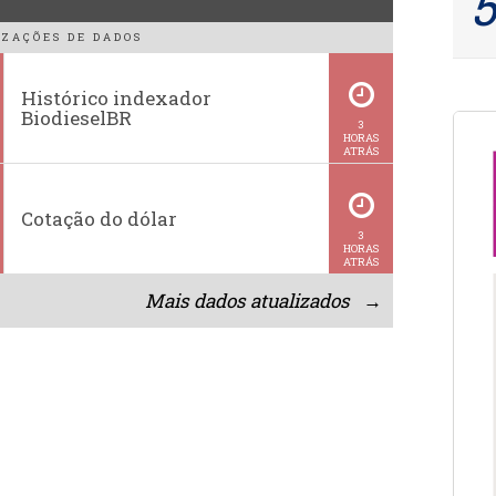
ZAÇÕES DE DADOS
Histórico indexador
BiodieselBR
3
HORAS
ATRÁS
Cotação do dólar
3
HORAS
ATRÁS
Mais dados atualizados →