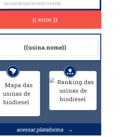
{{ error }}
{{usina.nome}}
acessar plataforma →