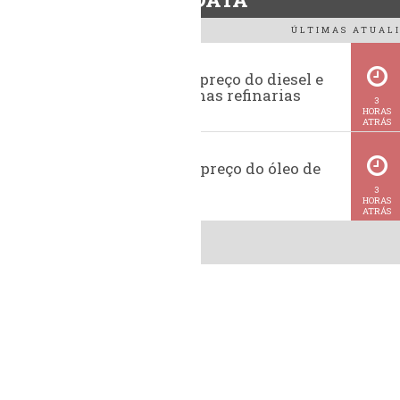
ÚLTIMAS ATUALI
Evolução do preço do diesel e
da gasolina nas refinarias
3
HORAS
ATRÁS
Histórico do preço do óleo de
soja
3
HORAS
ATRÁS