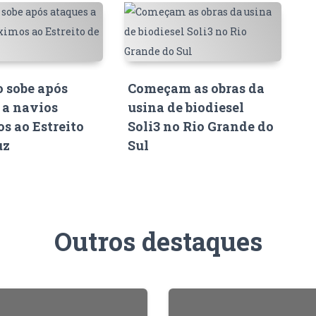
o sobe após
Começam as obras da
 a navios
usina de biodiesel
s ao Estreito
Soli3 no Rio Grande do
uz
Sul
Outros destaques