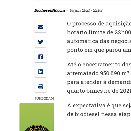
-
BiodieselBR.com
09 jun 2021 - 22:08
O processo de aquisição
horário limite de 22h0
automática das negocia
ponto em que parou aman
Até o encerramento das
arrematado 950.890 m³ 
para atender à demanda
quarto bimestre de 2021
PUBLICIDADE
A expectativa é que se
de biodiesel nessa etap