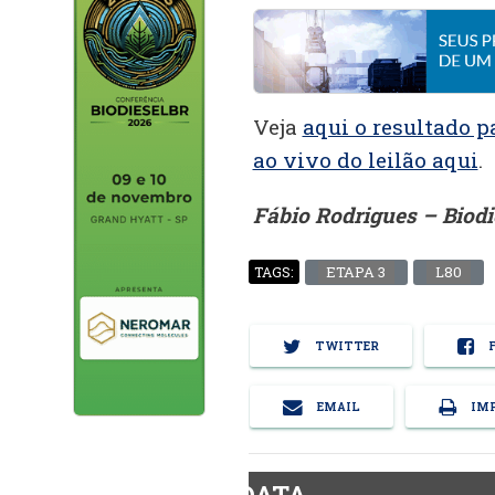
Veja
aqui o resultado pa
ao vivo do leilão aqui
.
Fábio Rodrigues – Biod
ETAPA 3
L80
TAGS:
TWITTER
F
EMAIL
IMP
BiodieselDATA