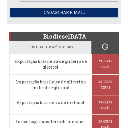
CADASTRAR E-MAIL
BiodieselDATA
schedule
ÚLTIMAS ATUALIZAÇÕES DE DADOS
Exportação brasileira de glicerina e
23 HORAS
glicerol
ATRÁS
Importação brasileira de glicerina
23 HORAS
em bruto e glicerol
ATRÁS
Exportação brasileira de metanol
23 HORAS
ATRÁS
Importação brasileira de metanol
23 HORAS
ATRÁS