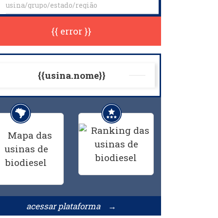
{{ error }}
{{usina.nome}}
acessar plataforma →