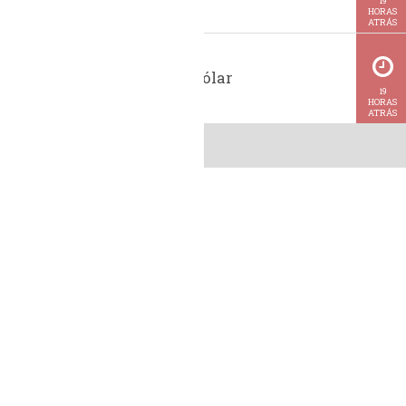
19
HORAS
ATRÁS
Cotação do dólar
19
HORAS
ATRÁS