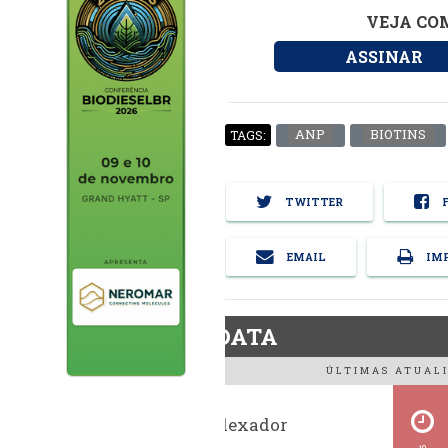
VEJA COM
ASSINAR
ANP
BIOTINS
TAGS:
TWITTER
F
EMAIL
IMP
BiodieselDATA
ÚLTIMAS ATUALI
Histórico indexador
BiodieselBR