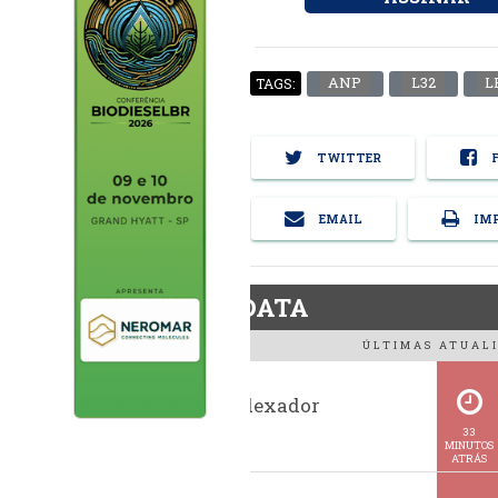
ANP
L32
L
TAGS:
TWITTER
F
EMAIL
IMP
BiodieselDATA
ÚLTIMAS ATUALI
Histórico indexador
BiodieselBR
33
MINUTOS
ATRÁS