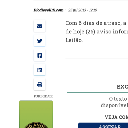
-
BiodieselBR.com
25 jul 2013 - 12:10
Com 6 dias de atraso, a
de hoje (25) aviso inf
Leilão.
EXC
PUBLICIDADE
O texto
disponível
VEJA COM
ASSINAR