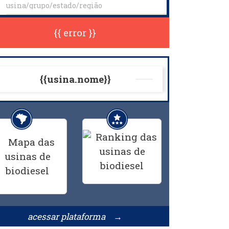
{{ error }}
{{usina.nome}}
acessar plataforma →