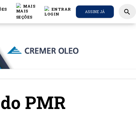
MAIS
ÕES
ENTRAR
search
ASSINE JÁ
o do PMR