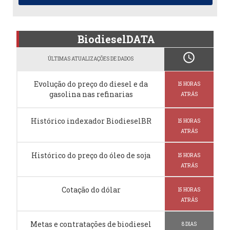
BiodieselDATA
schedule
ÚLTIMAS ATUALIZAÇÕES DE DADOS
Evolução do preço do diesel e da
15 HORAS
gasolina nas refinarias
ATRÁS
Histórico indexador BiodieselBR
15 HORAS
ATRÁS
Histórico do preço do óleo de soja
15 HORAS
ATRÁS
Cotação do dólar
15 HORAS
ATRÁS
Metas e contratações de biodiesel
8 DIAS