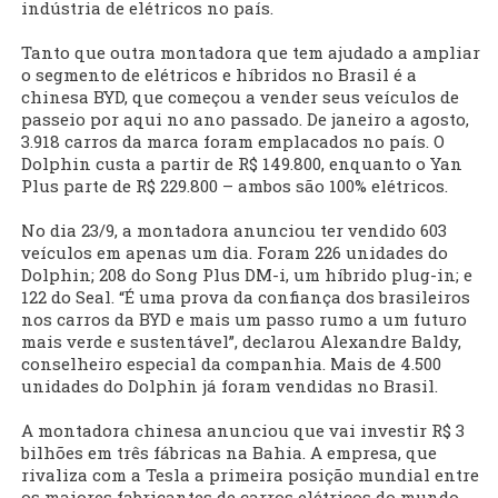
indústria de elétricos no país.
Tanto que outra montadora que tem ajudado a ampliar
o segmento de elétricos e híbridos no Brasil é a
chinesa BYD, que começou a vender seus veículos de
passeio por aqui no ano passado. De janeiro a agosto,
3.918 carros da marca foram emplacados no país. O
Dolphin custa a partir de R$ 149.800, enquanto o Yan
Plus parte de R$ 229.800 – ambos são 100% elétricos.
No dia 23/9, a montadora anunciou ter vendido 603
veículos em apenas um dia. Foram 226 unidades do
Dolphin; 208 do Song Plus DM-i, um híbrido plug-in; e
122 do Seal. “É uma prova da confiança dos brasileiros
nos carros da BYD e mais um passo rumo a um futuro
mais verde e sustentável”, declarou Alexandre Baldy,
conselheiro especial da companhia. Mais de 4.500
unidades do Dolphin já foram vendidas no Brasil.
A montadora chinesa anunciou que vai investir R$ 3
bilhões em três fábricas na Bahia. A empresa, que
rivaliza com a Tesla a primeira posição mundial entre
os maiores fabricantes de carros elétricos do mundo,