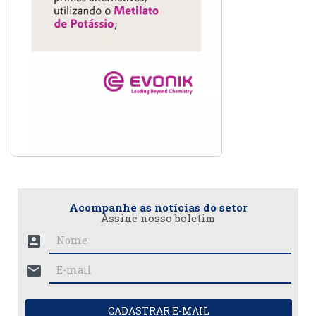
Acompanhe as notícias do setor
Assine nosso boletim
account_box
mail
CADASTRAR E-MAIL