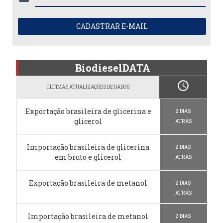
CADASTRAR E-MAIL
BiodieselDATA
schedule
ÚLTIMAS ATUALIZAÇÕES DE DADOS
Exportação brasileira de glicerina e
2 DIAS
glicerol
ATRÁS
Importação brasileira de glicerina
2 DIAS
em bruto e glicerol
ATRÁS
Exportação brasileira de metanol
2 DIAS
ATRÁS
Importação brasileira de metanol
2 DIAS