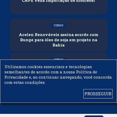
CNPE veda importação de biodiesel
USINAS
Acelen Renováveis assina acordo com
Bunge para óleo de soja em projeto na
Bahia
USINAS
Utilizamos cookies essenciais e tecnologias
Conflitos e veto russo às exportações
semelhantes de acordo com a nossa Política de
ameaçam oferta global de diesel
Privacidade e, ao continuar navegando, você concorda
com estas condições.
PROSSEGUIR
© 2003 - 2019 -
BIODIESELBR.COM - TODOS OS DIREITOS RESERVADOS