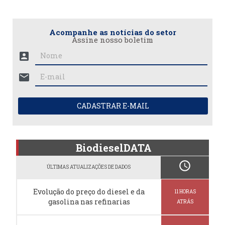
Acompanhe as notícias do setor
Assine nosso boletim
account_box
mail
CADASTRAR E-MAIL
BiodieselDATA
schedule
ÚLTIMAS ATUALIZAÇÕES DE DADOS
Evolução do preço do diesel e da
11 HORAS
gasolina nas refinarias
ATRÁS