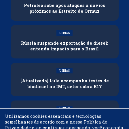
Petróleo sobe após ataques a navios
próximos ao Estreito de Ormuz
USINAS
Rússia suspende exportação de diesel;
entenda impacto para o Brasil
USINAS
[Atualizado] Lula acompanha testes de
biodiesel no IMT, setor cobra B17
USINAS
Utilizamos cookies essenciais e tecnologias
Governo adia reunião sobre mistura de
semelhantes de acordo com a nossa Política de
etanol na gasolina
Privacidade e, ao continuar navegando, você concorda