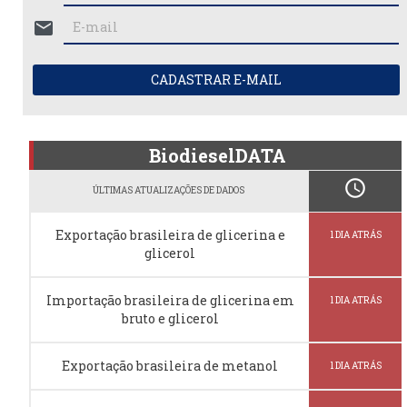
mail
CADASTRAR E-MAIL
BiodieselDATA
schedule
ÚLTIMAS ATUALIZAÇÕES DE DADOS
Exportação brasileira de glicerina e
1 DIA ATRÁS
glicerol
Importação brasileira de glicerina em
1 DIA ATRÁS
bruto e glicerol
Exportação brasileira de metanol
1 DIA ATRÁS