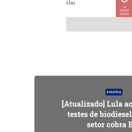
Cotação do dólar
14
HORAS
ATRÁS
POLÍTICA
[Atualizado] Lula 
testes de biodiese
setor cobra 