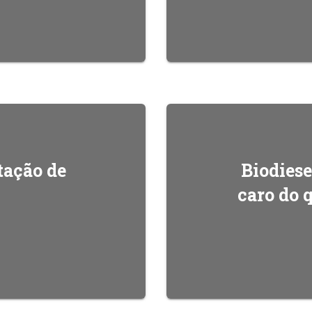
tação de
Biodiese
caro do 