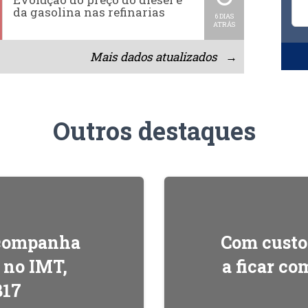
da gasolina nas refinarias
6 DIAS
ATRÁS
Mais dados atualizados →
Outros destaques
acompanha
Com custos
l no IMT,
a ficar c
B17