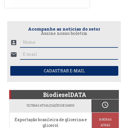
Acompanhe as notícias do setor
Assine nosso boletim
account_box
mail
CADASTRAR E-MAIL
BiodieselDATA
schedule
ÚLTIMAS ATUALIZAÇÕES DE DADOS
Exportação brasileira de glicerina e
14 HORAS
glicerol
ATRÁS