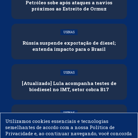
Petróleo sobe após ataques a navios
próximos ao Estreito de Ormuz
USINAS
Rússia suspende exportação de diesel;
entenda impacto para o Brasil
USINAS
[Atualizado] Lula acompanha testes de
biodiesel no IMT, setor cobra B17
USINAS
Utilizamos cookies essenciais e tecnologias
Governo adia reunião sobre mistura de
semelhantes de acordo com a nossa Política de
etanol na gasolina
Privacidade e, ao continuar navegando, você concorda