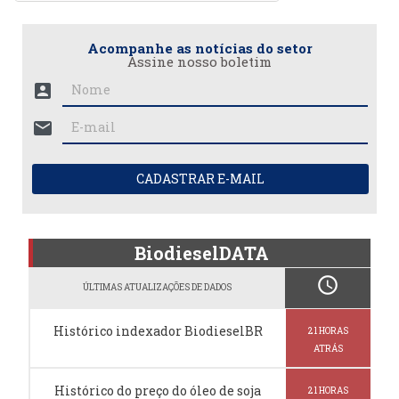
Acompanhe as notícias do setor
Assine nosso boletim
account_box
mail
CADASTRAR E-MAIL
BiodieselDATA
schedule
ÚLTIMAS ATUALIZAÇÕES DE DADOS
Histórico indexador BiodieselBR
21 HORAS
ATRÁS
Histórico do preço do óleo de soja
21 HORAS