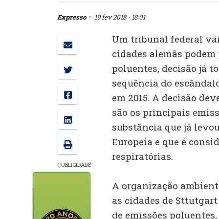
-
Expresso
19 fev 2018 - 18:01
Um tribunal federal vai 
cidades alemãs podem p
poluentes, decisão já t
sequência do escândal
em 2015. A decisão deve
são os principais emiss
substância que já levo
Europeia e que é consi
respiratórias.
PUBLICIDADE
A organização ambient
as cidades de Sttutgart
de emissões poluentes,