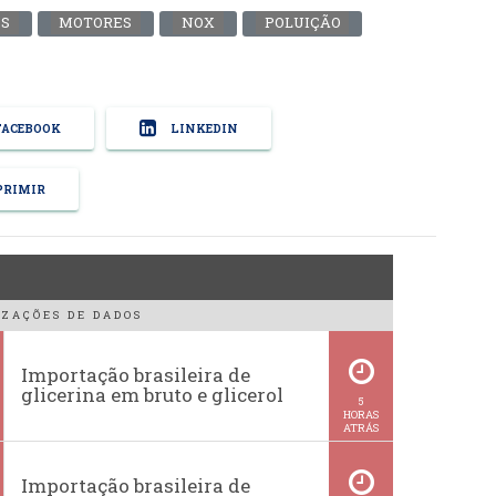
ES
MOTORES
NOX
POLUIÇÃO
ACEBOOK
LINKEDIN
RIMIR
ZAÇÕES DE DADOS
Importação brasileira de
glicerina em bruto e glicerol
5
HORAS
ATRÁS
Importação brasileira de