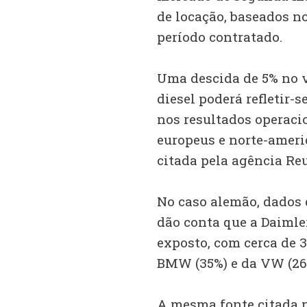
de locação, baseados no
período contratado.
Uma descida de 5% no v
diesel poderá refletir-s
nos resultados operaci
europeus e norte-americ
citada pela agência Reu
No caso alemão, dados 
dão conta que a Daimle
exposto, com cerca de 3
BMW (35%) e da VW (26
A mesma fonte citada p