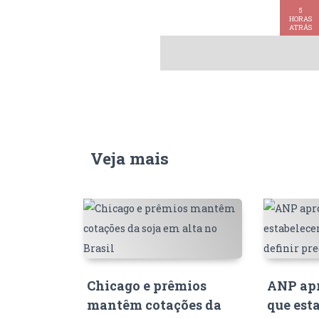
metanol
5
HORAS
ATRÁS
Veja mais
Chicago e prêmios
ANP apr
mantêm cotações da
que est