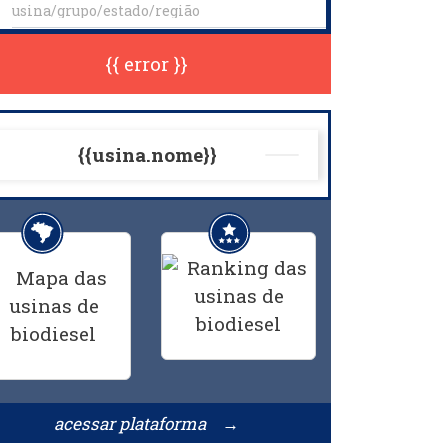
{{ error }}
{{usina.nome}}
acessar plataforma →