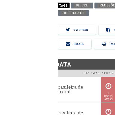
DIESEL
EMISSÕ
TAGS:
DIESELGATE
TWITTER
F
EMAIL
IMP
BiodieselDATA
ÚLTIMAS ATUALI
Exportação brasileira de
glicerina e glicerol
5
HORAS
ATRÁS
Exportação brasileira de