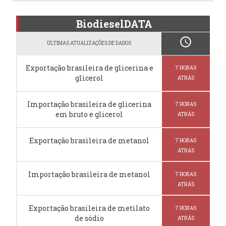
BiodieselDATA
schedule
ÚLTIMAS ATUALIZAÇÕES DE DADOS
Exportação brasileira de glicerina e
7 HORAS
glicerol
ATRÁS
Importação brasileira de glicerina
7 HORAS
em bruto e glicerol
ATRÁS
Exportação brasileira de metanol
7 HORAS
ATRÁS
Importação brasileira de metanol
7 HORAS
ATRÁS
Exportação brasileira de metilato
7 HORAS
de sódio
ATRÁS