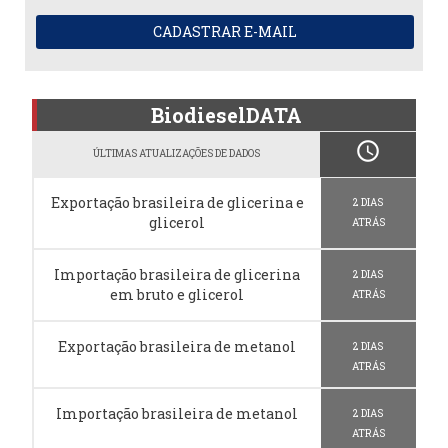
CADASTRAR E-MAIL
BiodieselDATA
schedule
ÚLTIMAS ATUALIZAÇÕES DE DADOS
Exportação brasileira de glicerina e
2 DIAS
glicerol
ATRÁS
Importação brasileira de glicerina
2 DIAS
em bruto e glicerol
ATRÁS
Exportação brasileira de metanol
2 DIAS
ATRÁS
Importação brasileira de metanol
2 DIAS
ATRÁS