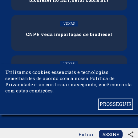
USINAS
CNPE veda importação de biodiesel
USINAS
Utilizamos cookies essenciais e tecnologias
Acelen Renováveis assina acordo com
semelhantes de acordo com a nossa Política de
Bunge para óleo de soja em projeto na
Privacidade e, ao continuar navegando, você concorda
Bahia
com estas condições.
PROSSEGUIR
© 2003 - 2019 -
BIODIESELBR.COM - TODOS OS DIREITOS RESERVADOS
share
Entrar
ASSINE