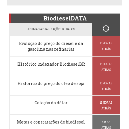
BiodieselDATA
schedule
ÚLTIMAS ATUALIZAÇÕES DE DADOS
Evolução do preço do diesel e da
18 HORAS
gasolina nas refinarias
ATRÁS
Histórico indexador BiodieselBR
18 HORAS
ATRÁS
Histórico do preço do óleo de soja
18 HORAS
ATRÁS
Cotação do dólar
18 HORAS
ATRÁS
Metas e contratações de biodiesel
8 DIAS
ATRÁS