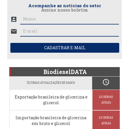
Acompanhe as notícias do setor
Assine nosso boletim
account_box
mail
CADASTRAR E-MAIL
BiodieselDATA
schedule
ÚLTIMAS ATUALIZAÇÕES DE DADOS
Exportação brasileira de glicerina e
20 HORAS
glicerol
ATRÁS
Importação brasileira de glicerina
20 HORAS
em bruto e glicerol
ATRÁS