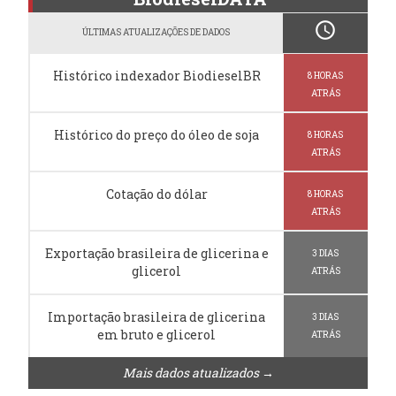
schedule
ÚLTIMAS ATUALIZAÇÕES DE DADOS
Histórico indexador BiodieselBR
8 HORAS
ATRÁS
Histórico do preço do óleo de soja
8 HORAS
ATRÁS
Cotação do dólar
8 HORAS
ATRÁS
Exportação brasileira de glicerina e
3 DIAS
glicerol
ATRÁS
Importação brasileira de glicerina
3 DIAS
em bruto e glicerol
ATRÁS
Mais dados atualizados →