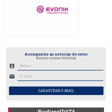
Acompanhe as notícias do setor
Assine nosso boletim
account_box
mail
CADASTRAR E-MAIL
BiodieselDATA