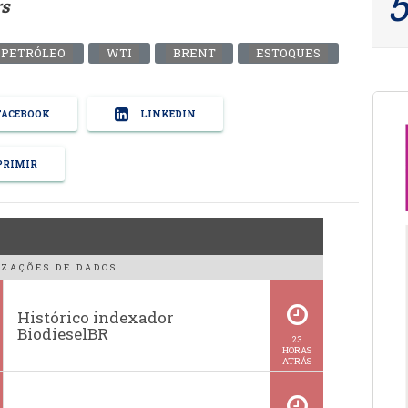
rs
PETRÓLEO
WTI
BRENT
ESTOQUES
ACEBOOK
LINKEDIN
RIMIR
ZAÇÕES DE DADOS
Histórico indexador
BiodieselBR
23
HORAS
ATRÁS