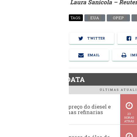
Laura Sanicola – Reute
EUA
OPEP
TAGS:
TWITTER
F
EMAIL
IMP
BiodieselDATA
ÚLTIMAS ATUALI
Evolução do preço do diesel e
da gasolina nas refinarias
23
HORAS
ATRÁS