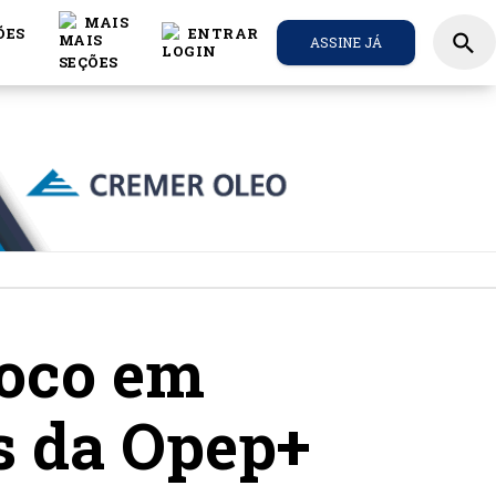
MAIS
ÕES
ENTRAR
search
ASSINE JÁ
foco em
s da Opep+