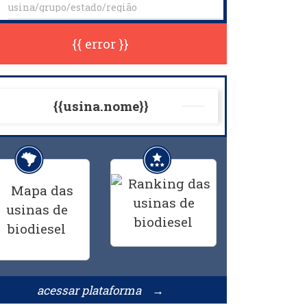
{{ error }}
{{usina.nome}}
acessar plataforma →