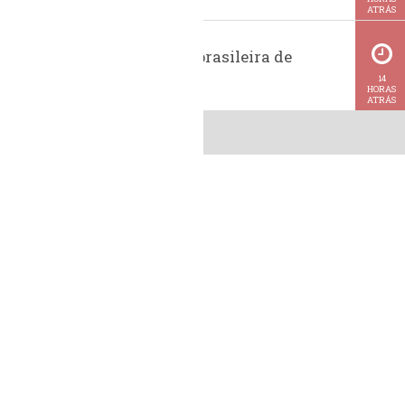
ATRÁS
Exportação brasileira de
metanol
14
HORAS
ATRÁS