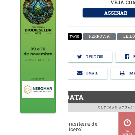
VEJA COM
ASSINAR
FERROVIA
LEIL
TAGS:
TWITTER
F
EMAIL
IMP
BiodieselDATA
ÚLTIMAS ATUALI
Exportação brasileira de
glicerina e glicerol
14
HORAS