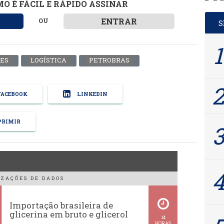
O É FÁCIL E RÁPIDO ASSINAR
ENTRAR
OU
ÕES
LOGÍSTICA
PETROBRAS
ACEBOOK
LINKEDIN
RIMIR
ZAÇÕES DE DADOS
Importação brasileira de
glicerina em bruto e glicerol
14
HORAS