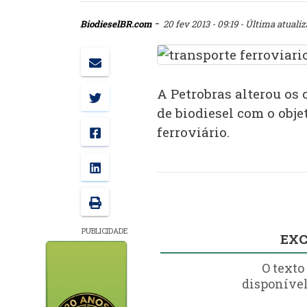
-
BiodieselBR.com
20 fev 2013 - 09:19
- Última atualiz
A Petrobras alterou os
de biodiesel com o obje
ferroviário.
PUBLICIDADE
EXC
O texto
disponível