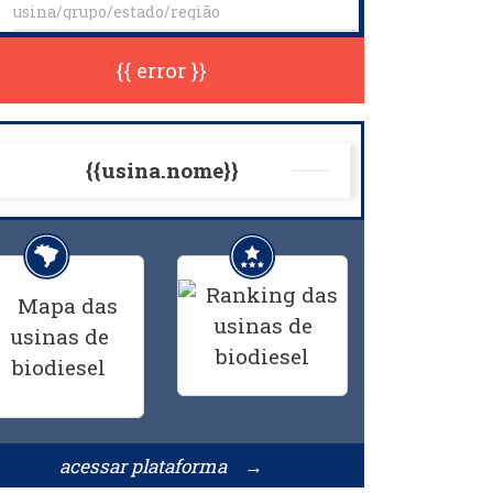
{{ error }}
{{usina.nome}}
acessar plataforma →