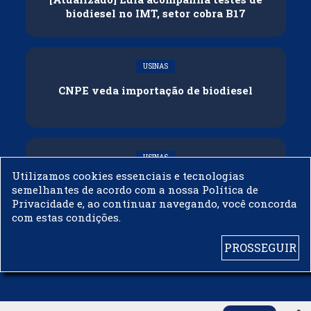
biodiesel no IMT, setor cobra B17
USINAS
CNPE veda importação de biodiesel
USINAS
Utilizamos cookies essenciais e tecnologias
Acelen Renováveis assina acordo com
semelhantes de acordo com a nossa Política de
Bunge para óleo de soja em projeto na
Privacidade e, ao continuar navegando, você concorda
Bahia
com estas condições.
PROSSEGUIR
© 2003 - 2019 -
BIODIESELBR.COM - TODOS OS DIREITOS RESERVADOS