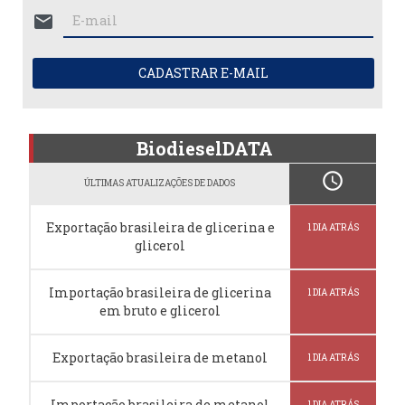
mail
CADASTRAR E-MAIL
BiodieselDATA
schedule
ÚLTIMAS ATUALIZAÇÕES DE DADOS
Exportação brasileira de glicerina e
1 DIA ATRÁS
glicerol
Importação brasileira de glicerina
1 DIA ATRÁS
em bruto e glicerol
Exportação brasileira de metanol
1 DIA ATRÁS
Importação brasileira de metanol
1 DIA ATRÁS