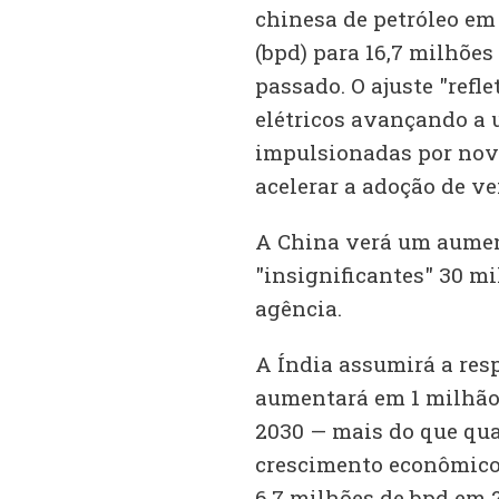
chinesa de petróleo em 
(bpd) para 16,7 milhões
passado. O ajuste "refl
elétricos avançando a 
impulsionadas por nova
acelerar a adoção de veí
A China verá um aumen
"insignificantes" 30 mi
agência.
A Índia assumirá a res
aumentará em 1 milhão 
2030 — mais do que qua
crescimento econômico
6,7 milhões de bpd em 