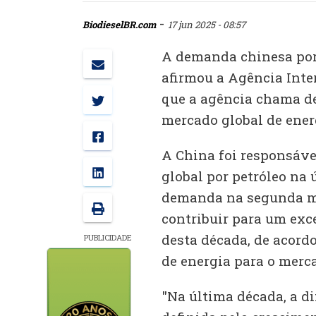
-
BiodieselBR.com
17 jun 2025 - 08:57
A demanda chinesa por 
afirmou a Agência Inte
que a agência chama d
mercado global de ener
A China foi responsáv
global por petróleo na 
demanda na segunda m
contribuir para um exce
desta década, de acord
PUBLICIDADE
de energia para o merca
"Na última década, a d