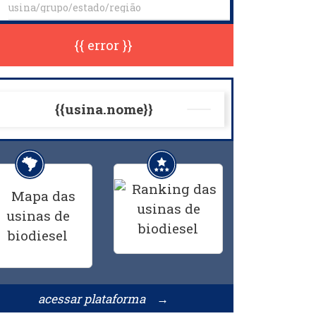
{{ error }}
{{usina.nome}}
acessar plataforma →