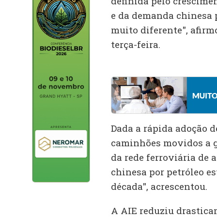
definida pelo crescimen
e da demanda chinesa po
muito diferente", afirm
terça-feira.
Dada a rápida adoção de
caminhões movidos a gá
da rede ferroviária de 
chinesa por petróleo es
década", acrescentou.
A AIE reduziu drastic