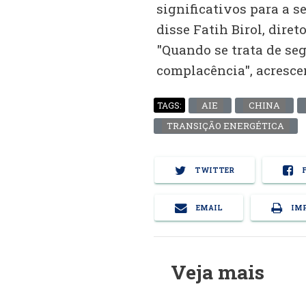
significativos para a s
disse Fatih Birol, dire
"Quando se trata de se
complacência", acresce
AIE
CHINA
TAGS:
TRANSIÇÃO ENERGÉTICA
TWITTER
F
EMAIL
IMP
Veja mais