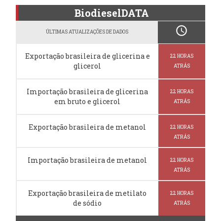
BiodieselDATA
schedule
ÚLTIMAS ATUALIZAÇÕES DE DADOS
Exportação brasileira de glicerina e
22 HORAS
glicerol
ATRÁS
Importação brasileira de glicerina
22 HORAS
em bruto e glicerol
ATRÁS
Exportação brasileira de metanol
22 HORAS
ATRÁS
Importação brasileira de metanol
22 HORAS
ATRÁS
Exportação brasileira de metilato
22 HORAS
de sódio
ATRÁS