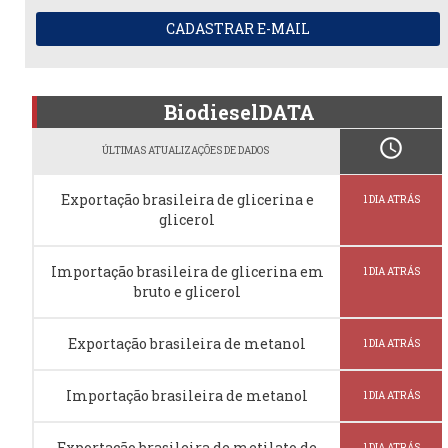
CADASTRAR E-MAIL
BiodieselDATA
schedule
ÚLTIMAS ATUALIZAÇÕES DE DADOS
Exportação brasileira de glicerina e
1 DIA ATRÁS
glicerol
Importação brasileira de glicerina em
1 DIA ATRÁS
bruto e glicerol
Exportação brasileira de metanol
1 DIA ATRÁS
Importação brasileira de metanol
1 DIA ATRÁS
Exportação brasileira de metilato de
1 DIA ATRÁS