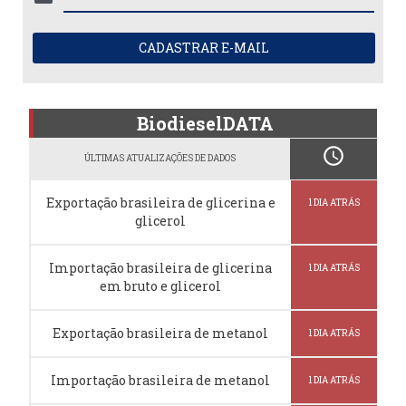
CADASTRAR E-MAIL
BiodieselDATA
schedule
ÚLTIMAS ATUALIZAÇÕES DE DADOS
Exportação brasileira de glicerina e
1 DIA ATRÁS
glicerol
Importação brasileira de glicerina
1 DIA ATRÁS
em bruto e glicerol
Exportação brasileira de metanol
1 DIA ATRÁS
Importação brasileira de metanol
1 DIA ATRÁS