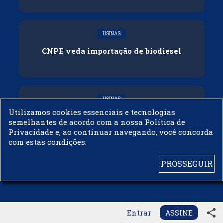
USINAS
CNPE veda importação de biodiesel
USINAS
Utilizamos cookies essenciais e tecnologias
Acelen Renováveis assina acordo com
semelhantes de acordo com a nossa Política de
Bunge para óleo de soja em projeto na
Privacidade e, ao continuar navegando, você concorda
Bahia
com estas condições.
PROSSEGUIR
© 2003 - 2019 -
BIODIESELBR.COM - TODOS OS DIREITOS RESERVADOS
share
Entrar
ASSINE