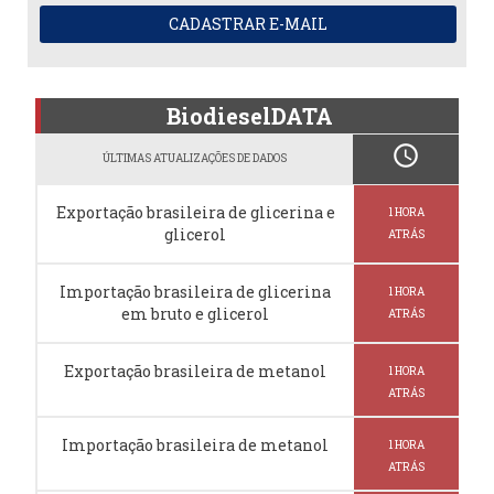
CADASTRAR E-MAIL
BiodieselDATA
schedule
ÚLTIMAS ATUALIZAÇÕES DE DADOS
Exportação brasileira de glicerina e
1 HORA
glicerol
ATRÁS
Importação brasileira de glicerina
1 HORA
em bruto e glicerol
ATRÁS
Exportação brasileira de metanol
1 HORA
ATRÁS
Importação brasileira de metanol
1 HORA
ATRÁS