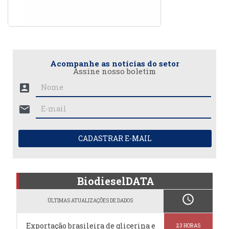
Acompanhe as notícias do setor
Assine nosso boletim
account_box
mail
CADASTRAR E-MAIL
BiodieselDATA
schedule
ÚLTIMAS ATUALIZAÇÕES DE DADOS
Exportação brasileira de glicerina e
23 HORAS