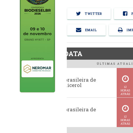
TWITTER
F
EMAIL
IMP
BiodieselDATA
ÚLTIMAS ATUALI
Exportação brasileira de
glicerina e glicerol
12
HORAS
ATRÁS
Exportação brasileira de
metanol
12
HORAS
ATRÁS