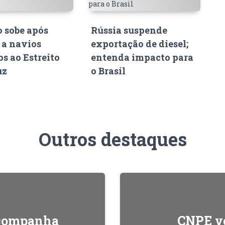
o sobe após
Rússia suspende
 a navios
exportação de diesel;
s ao Estreito
entenda impacto para
uz
o Brasil
Outros destaques
acompanha
CNPE ve