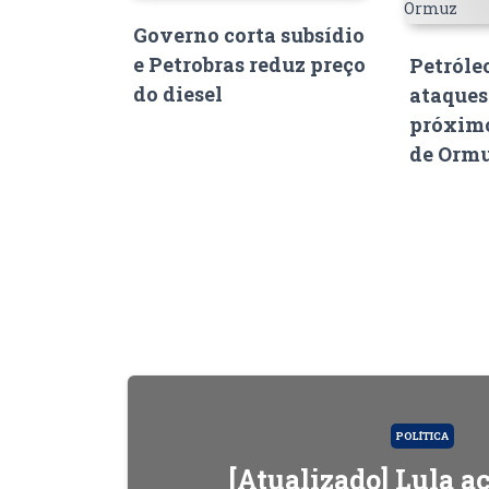
Governo corta subsídio
e Petrobras reduz preço
Petróle
do diesel
ataques
próximo
de Orm
POLÍTICA
[Atualizado] Lula 