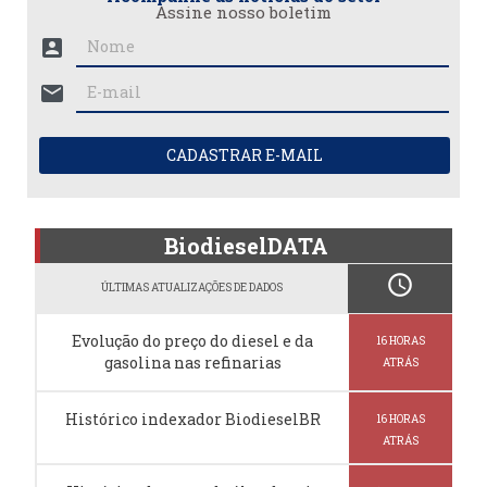
Assine nosso boletim
account_box
mail
CADASTRAR E-MAIL
BiodieselDATA
schedule
ÚLTIMAS ATUALIZAÇÕES DE DADOS
Evolução do preço do diesel e da
16 HORAS
gasolina nas refinarias
ATRÁS
Histórico indexador BiodieselBR
16 HORAS
ATRÁS