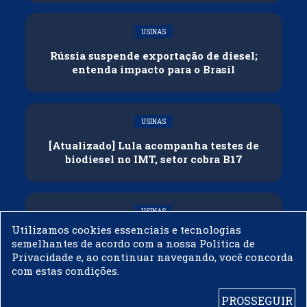
USINAS
Rússia suspende exportação de diesel;
entenda impacto para o Brasil
USINAS
[Atualizado] Lula acompanha testes de
biodiesel no IMT, setor cobra B17
USINAS
Utilizamos cookies essenciais e tecnologias
Governo adia reunião sobre mistura de
semelhantes de acordo com a nossa Política de
etanol na gasolina
Privacidade e, ao continuar navegando, você concorda
com estas condições.
PROSSEGUIR