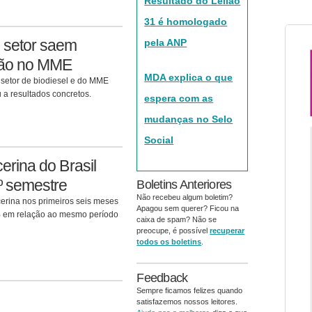
Resultado do Leilão
31 é homologado
 setor saem
pela ANP
nião no MME
MDA explica o que
 setor de biodiesel e do MME
 a resultados concretos.
espera com as
mudanças no Selo
Social
erina do Brasil
º semestre
Boletins Anteriores
Não recebeu algum boletim?
cerina nos primeiros seis meses
Apagou sem querer? Ficou na
% em relação ao mesmo período
caixa de spam? Não se
preocupe, é possível
recuperar
todos os boletins
.
Feedback
Sempre ficamos felizes quando
satisfazemos nossos leitores.