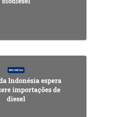
biodiesel
INDONÉSIA
da Indonésia espera
zere importações de
diesel