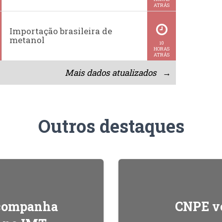
ATRÁS
Importação brasileira de
metanol
10
HORAS
ATRÁS
Mais dados atualizados →
Outros destaques
acompanha
CNPE ve