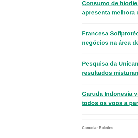
Consumo de biodie
apresenta melhora
Francesa Sofiprotéo
negócios na área de
Pesquisa da Unica
resultados misturan
Garuda Indonesia v
todos os voos a par
Cancelar Boletins