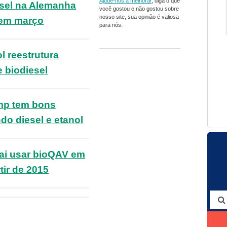
Ajude-nos a melhorar
, diga o que
sel na Alemanha
você gostou e não gostou sobre
nosso site, sua opinião é valiosa
 em março
para nós.
l reestrutura
 biodiesel
mp tem bons
do diesel e etanol
ai usar bioQAV em
tir de 2015