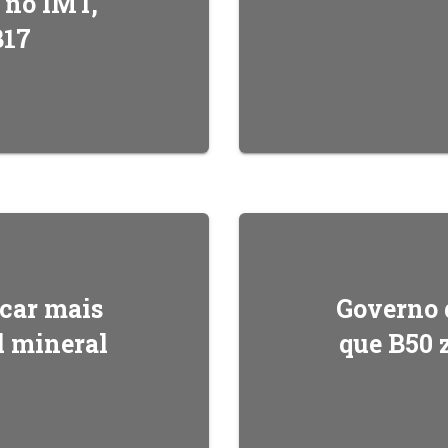
l no IMT,
B17
icar mais
Governo 
l mineral
que B50 