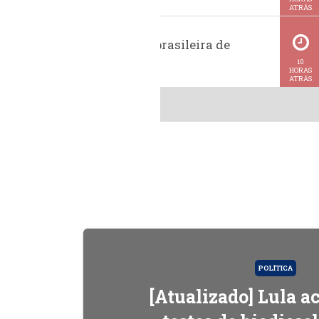
ATRÁS
Exportação brasileira de
metanol
10
HORAS
ATRÁS
POLÍTICA
[Atualizado] Lula 