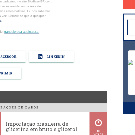
se cadastrou no site BiodieselBR.com.
eber as novidades da área de
mos estes boletins. Ei, nós sabemos
a vez. Lembre-se que a qualquer
e
.
do:
cancele sua assinatura.
ACEBOOK
LINKEDIN
RIMIR
ZAÇÕES DE DADOS
Importação brasileira de
glicerina em bruto e glicerol
10
HORAS