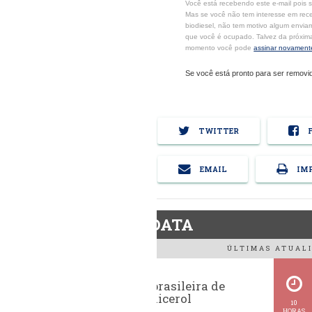
Você está recebendo este e-mail pois 
Mas se você não tem interesse em rec
biodiesel, não tem motivo algum enviar
que você é ocupado. Talvez da próxim
momento você pode
assinar novament
Se você está pronto para ser removi
TWITTER
F
EMAIL
IMP
BiodieselDATA
ÚLTIMAS ATUALI
Exportação brasileira de
glicerina e glicerol
10
HORAS