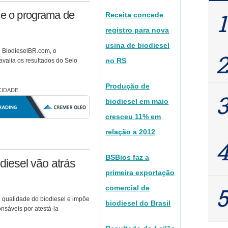
r e o programa de
Receita concede
registro para nova
usina de biodiesel
l BiodieselBR.com, o
no RS
valia os resultados do Selo
Produção de
CIDADE
biodiesel em maio
cresceu 11% em
relação a 2012
BSBios faz a
diesel vão atrás
primeira exportação
comercial de
e qualidade do biodiesel e impõe
biodiesel do Brasil
nsáveis por atestá-la