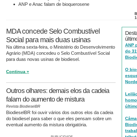
ANP e Anac falam de bioquerosene
B
1
MDA concede Selo Combustível
Dest
Social para mais duas usinas
últim
ANP p
Na última sexta-feira, o Ministério do Desenvolvimento
do 31
Agrário (MDA) concedeu o Selo Combustível Social
Biodi
para duas novas usinas de biodiesel.
O bio
Continua »
esqu
Norde
Outros olhares: demais elos da cadeia
Leilã
falam do aumento de mistura
homo
últim
Revista BiodieselBR
BiodieselBR foi ouvir vários dos outros elos da cadeia
do biodiesel para saber o que eles pensam sobre um
Câmar
eventual aumento da mistura obrigatória.
Biodi
traba
tribu
PUBLICIDADE