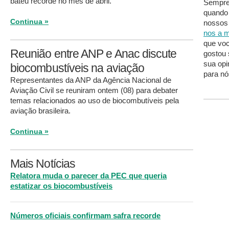
bateu recorde no mês de abril.
Sempre 
quando
Continua »
nossos 
nos a m
que voc
Reunião entre ANP e Anac discute
gostou 
sua opi
biocombustíveis na aviação
para nó
Representantes da ANP da Agência Nacional de
Aviação Civil se reuniram ontem (08) para debater
temas relacionados ao uso de biocombutíveis pela
aviação brasileira.
Continua »
Mais Notícias
Relatora muda o parecer da PEC que queria
estatizar os biocombustíveis
Números oficiais confirmam safra recorde