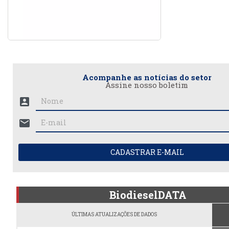
Acompanhe as notícias do setor
Assine nosso boletim
account_box
mail
CADASTRAR E-MAIL
BiodieselDATA
ÚLTIMAS ATUALIZAÇÕES DE DADOS