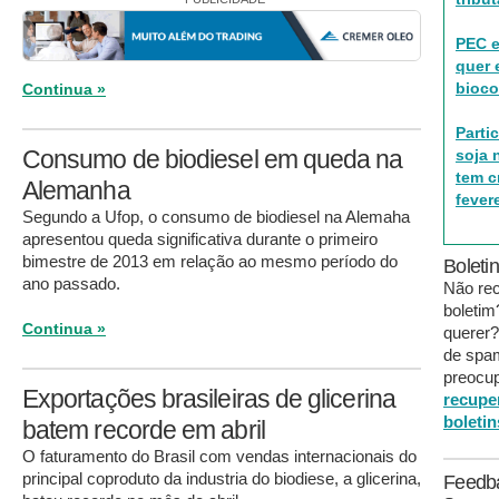
PEC 
quer 
bioco
Continua »
Parti
Consumo de biodiesel em queda na
soja 
tem c
Alemanha
fever
Segundo a Ufop, o consumo de biodiesel na Alemaha
apresentou queda significativa durante o primeiro
bimestre de 2013 em relação ao mesmo período do
Boleti
ano passado.
Não re
boleti
Continua »
querer?
de spa
preocup
Exportações brasileiras de glicerina
recupe
boletin
batem recorde em abril
O faturamento do Brasil com vendas internacionais do
principal coproduto da industria do biodiese, a glicerina,
Feedb