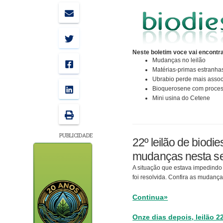
Neste boletim voce vai encontra
Mudanças no leilão
Matérias-primas estranha
Ubrabio perde mais asso
Bioquerosene com proces
Mini usina do Cetene
PUBLICIDADE
22º leilão de biodie
mudanças nesta se
A situação que estava impedindo 
foi resolvida. Confira as mudanç
Continua»
Onze dias depois, leilão 2