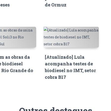
eses
de Ormuz
 as obras da
[Atualizado] Lula
e biodiesel
acompanha testes de
o Rio Grande do
biodiesel no IMT, setor
cobra B17
Outros destaques