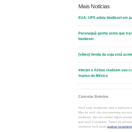
Mais Notícias
EUA: UPS adota biodiesel em pa
Paranaguá ganha usina que tran
biodiesel
[vídeo] Venda da soja está ace
Interjet e Airbus realizam voo 
manso do México
Cancelar Boletins
Você está recebendo este e-mail pois 
Mas se você não tem interesse em rec
biodiesel, não tem motivo algum enviar
que você é ocupado. Talvez da próxim
momento você pode
assinar novament