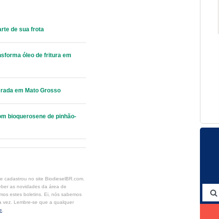
rte de sua frota
sforma óleo de fritura em
lerada em Mato Grosso
com bioquerosene de pinhão-
se cadastrou no site BiodieselBR.com.
eber as novidades da área de
mos estes boletins. Ei, nós sabemos
a vez. Lembre-se que a qualquer
e
.