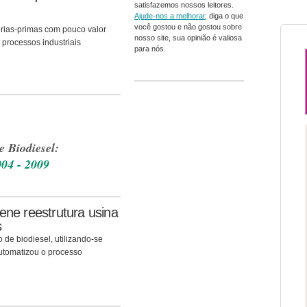
satisfazemos nossos leitores.
Ajude-nos a melhorar
, diga o que
você gostou e não gostou sobre
érias-primas com pouco valor
nosso site, sua opinião é valiosa
 processos industriais
para nós.
e Biodiesel:
004 - 2009
ene reestrutura usina
s
o de biodiesel, utilizando-se
automatizou o processo