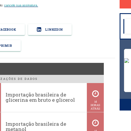
do:
cancele sua assinatura.
ACEBOOK
LINKEDIN
RIMIR
ZAÇÕES DE DADOS
Importação brasileira de
glicerina em bruto e glicerol
14
HORAS
ATRÁS
Importação brasileira de
metanol
14