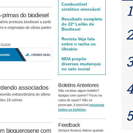
Combustível
sintético renovável
-primas do biodiesel
Resultado completo
ório produziu biodiesel a partir
do 22º Leilão de
s e originadas de várias partes
Biodiesel
Revista Veja fala
sobre o racha na
CIDADE
Ubrabio
MDA propõe
diversas mudanças
no selo social
Boletins Anteriores
erdendo associados
Não recebeu algum boletim?
união extraordinária do último
Apagou sem querer? Ficou na
rdeu 16 usinas
caixa de spam? Não se
preocupe, é possível
recuperar
todos os boletins
.
Feedback
em bioquerosene com
Sempre ficamos felizes quando