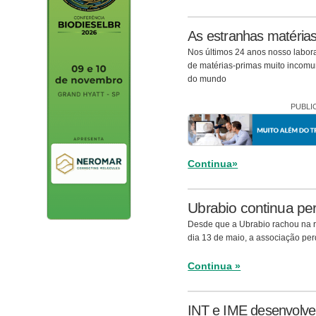
As estranhas matérias
Nos últimos 24 anos nosso laborat
de matérias-primas muito incomun
do mundo
PUBLI
Continua»
Ubrabio continua p
Desde que a Ubrabio rachou na re
dia 13 de maio, a associação pe
Continua »
INT e IME desenvolv