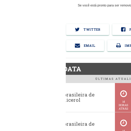
Se você está pronto para ser removi
TWITTER
F
EMAIL
IMP
BiodieselDATA
ÚLTIMAS ATUALI
Exportação brasileira de
glicerina e glicerol
14
HORAS
ATRÁS
Exportação brasileira de
metanol
14