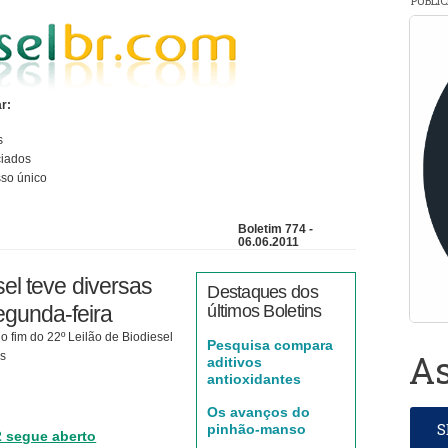
PUBLI
r:
s
ciados
so único
Boletim 774 -
06.06.2011
sel teve diversas
Destaques dos
gunda-feira
últimos Boletins
o fim do 22º Leilão de Biodiesel
Pesquisa compara
As
as
aditivos
antioxidantes
Os avanços do
pinhão-manso
2 segue aberto