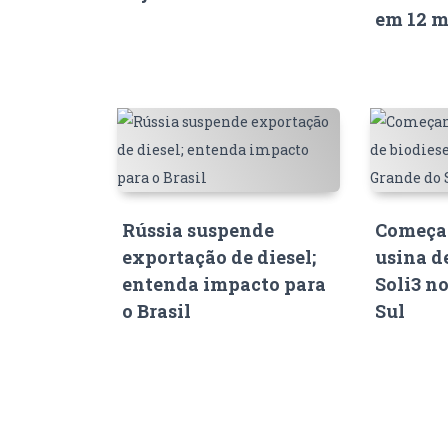
em 12 m
Rússia suspende
Começam
exportação de diesel;
usina d
entenda impacto para
Soli3 n
o Brasil
Sul