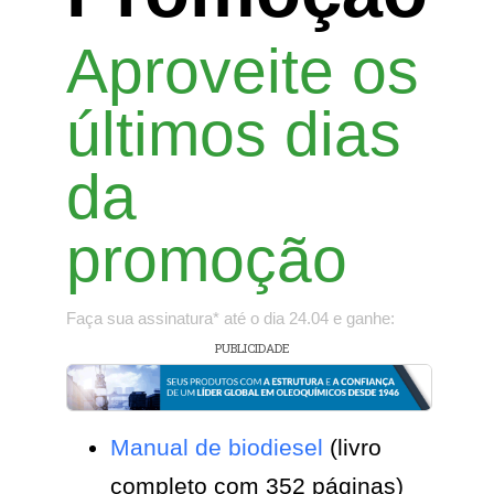
Aproveite os
últimos dias
da
promoção
Faça sua assinatura* até o dia 24.04 e ganhe:
PUBLICIDADE
Manual de biodiesel
(livro
completo com 352 páginas)