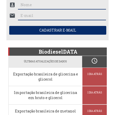
account_box
mail
CADASTRAR E-MAIL
BiodieselDATA
schedule
ÚLTIMAS ATUALIZAÇÕES DE DADOS
Exportação brasileira de glicerina e
1 DIA ATRÁS
glicerol
Importação brasileira de glicerina
1 DIA ATRÁS
em bruto e glicerol
Exportação brasileira de metanol
1 DIA ATRÁS