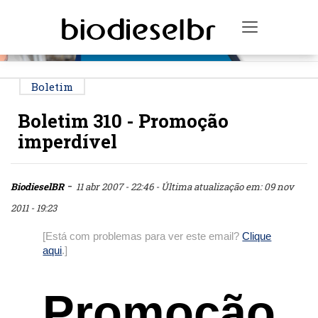
PUBLICIDADE
Toggle na
Boletim
Boletim 310 - Promoção
imperdível
-
BiodieselBR
11 abr 2007 - 22:46
- Última atualização em: 09 nov
2011 - 19:23
[Está com problemas para ver este email?
Clique
aqui
.]
Promoção