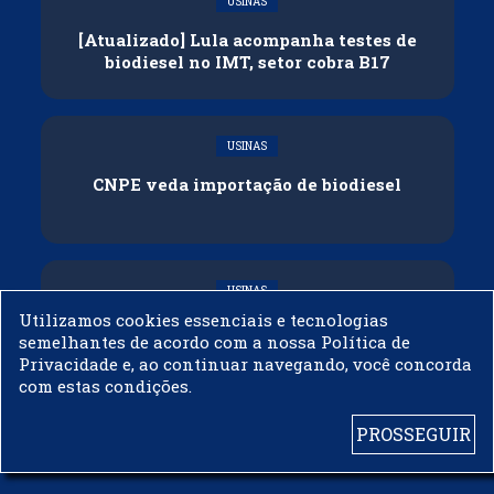
USINAS
[Atualizado] Lula acompanha testes de
biodiesel no IMT, setor cobra B17
USINAS
CNPE veda importação de biodiesel
USINAS
Utilizamos cookies essenciais e tecnologias
Acelen Renováveis assina acordo com
semelhantes de acordo com a nossa Política de
Bunge para óleo de soja em projeto na
Privacidade e, ao continuar navegando, você concorda
Bahia
com estas condições.
PROSSEGUIR
© 2003 - 2019 -
BIODIESELBR.COM - TODOS OS DIREITOS RESERVADOS