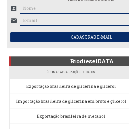
account_box
mail
CADASTRAR E-MAIL
BiodieselDATA
ÚLTIMAS ATUALIZAÇÕES DE DADOS
Exportação brasileira de glicerina e glicerol
Importação brasileira de glicerina em bruto e glicerol
Exportação brasileira de metanol