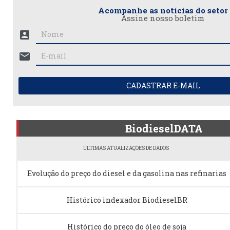
Acompanhe as notícias do setor
Assine nosso boletim
account_box
mail
CADASTRAR E-MAIL
BiodieselDATA
ÚLTIMAS ATUALIZAÇÕES DE DADOS
Evolução do preço do diesel e da gasolina nas refinarias
Histórico indexador BiodieselBR
Histórico do preço do óleo de soja