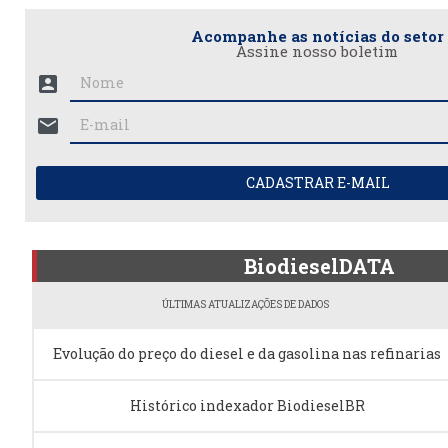
Acompanhe as notícias do setor
Assine nosso boletim
account_box
mail
CADASTRAR E-MAIL
BiodieselDATA
ÚLTIMAS ATUALIZAÇÕES DE DADOS
Evolução do preço do diesel e da gasolina nas refinarias
Histórico indexador BiodieselBR