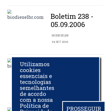
Boletim 238 -
05.09.2006
BIODIESELBR
04 SET 2006
Utilizamos
Boletim 237 -
cookies
01.09.2006
essenciais e
tecnologias
BIODIESELBR
semelhantes
31 AGO 2006
de acordo
com a nossa
Política de
PROSSEGUIR