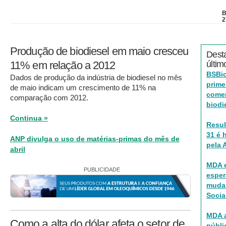
B
2
Produção de biodiesel em maio cresceu
Dest
11% em relação a 2012
últim
BSBio
Dados de produção da indústria de biodiesel no mês
prime
de maio indicam um crescimento de 11% na
comer
comparação com 2012.
biodi
Continua »
Resul
31 é
ANP divulga o uso de matérias-primas do mês de
pela 
abril
MDA e
PUBLICIDADE
esper
muda
Socia
MDA a
Como a alta do dólar afeta o setor de
públi