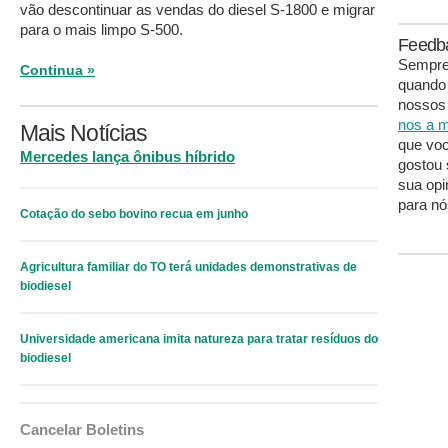
vão descontinuar as vendas do diesel S-1800 e migrar
para o mais limpo S-500.
Feedb
Sempre 
Continua »
quando
nossos 
nos a m
Mais Notícias
que voc
Mercedes lança ônibus híbrido
gostou 
sua opi
para nó
Cotação do sebo bovino recua em junho
Agricultura familiar do TO terá unidades demonstrativas de
biodiesel
Universidade americana imita natureza para tratar resíduos do
biodiesel
Cancelar Boletins