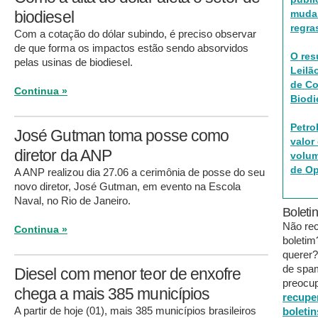
muda
biodiesel
regra
Com a cotação do dólar subindo, é preciso observar
de que forma os impactos estão sendo absorvidos
O res
pelas usinas de biodiesel.
Leilã
de C
Continua »
Biodi
Petro
José Gutman toma posse como
valor
diretor da ANP
volum
de O
A ANP realizou dia 27.06 a cerimônia de posse do seu
novo diretor, José Gutman, em evento na Escola
Naval, no Rio de Janeiro.
Boleti
Não re
Continua »
boleti
querer?
de spa
Diesel com menor teor de enxofre
preocup
chega a mais 385 municípios
recupe
A partir de hoje (01), mais 385 municípios brasileiros
boletin