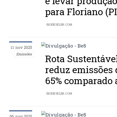
e levar produçã
para Floriano (PI
BIODIESELBR.COM
11 nov 2025
Emissões
Rota Sustentáve
reduz emissões
65% comparado a
BIODIESELBR.COM
06 nov 2025