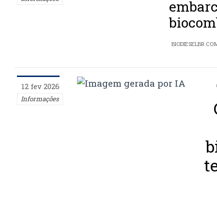
embarc
biocom
BIODIESELBR.CO
12 fev 2026
Informações
b
t