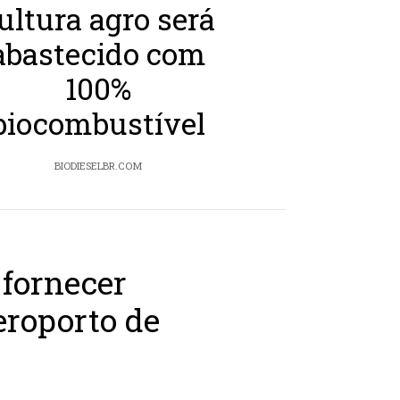
ultura agro será
abastecido com
100%
biocombustível
BIODIESELBR.COM
 fornecer
eroporto de