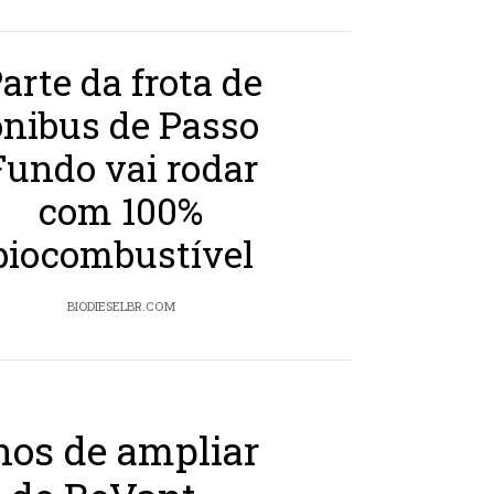
arte da frota de
ônibus de Passo
Fundo vai rodar
com 100%
biocombustível
BIODIESELBR.COM
nos de ampliar