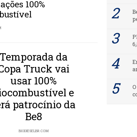
ações 100%
B
bustível
p
M
P
6
Temporada da
E
Copa Truck vai
a
usar 100%
O
iocombustível e
c
erá patrocínio da
Be8
BIODIESELBR.COM