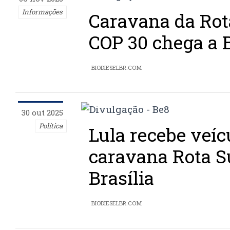
Informações
Caravana da Rot
COP 30 chega a 
BIODIESELBR.COM
30 out 2025
Política
Lula recebe veíc
caravana Rota S
Brasília
BIODIESELBR.COM