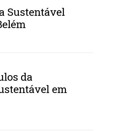
a Sustentável
Belém
ulos da
ustentável em