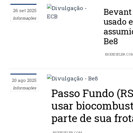
Bevant 
26 set 2025
Informações
usado e
assumi
Be8
BIODIESELBR.CO
20 ago 2025
Informações
Passo Fundo (RS)
usar biocombust
parte de sua frot
BIODIESELBR.COM