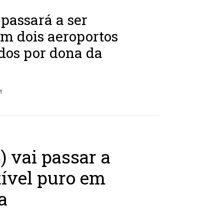
passará a ser
m dois aeroportos
dos por dona da
M
 vai passar a
ível puro em
a