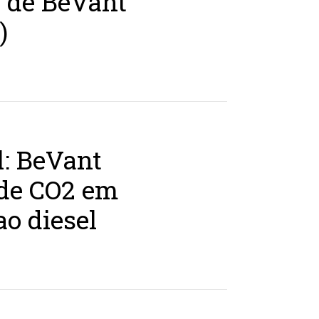
o de BeVant
)
l: BeVant
 de CO2 em
o diesel