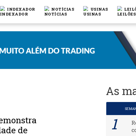
INDEXADOR
NOTÍCIAS
USINAS
LEIL
As ma
SEMA
demonstra
R
dade de
c