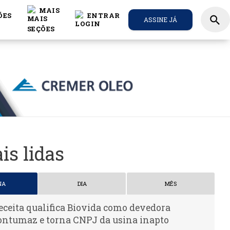
MAIS
ÕES
ENTRAR
search
ASSINE JÁ
is lidas
NA
DIA
MÊS
eceita qualifica Biovida como devedora
ontumaz e torna CNPJ da usina inapto