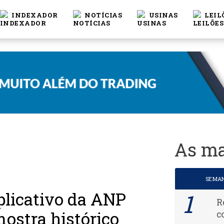
INDEXADOR
NOTÍCIAS
USINAS
LEIL
As ma
SEMA
plicativo da ANP
R
ostra histórico
c