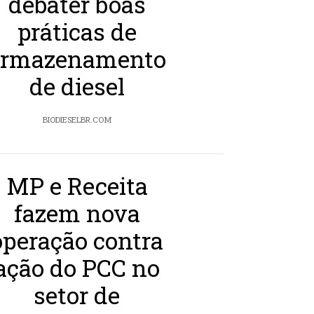
debater boas
práticas de
armazenamento
de diesel
BIODIESELBR.COM
MP e Receita
fazem nova
operação contra
ação do PCC no
setor de