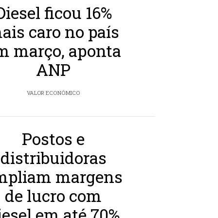
Diesel ficou 16%
ais caro no país
m março, aponta
ANP
VALOR ECONÔMICO
Postos e
distribuidoras
mpliam margens
de lucro com
iesel em até 70%