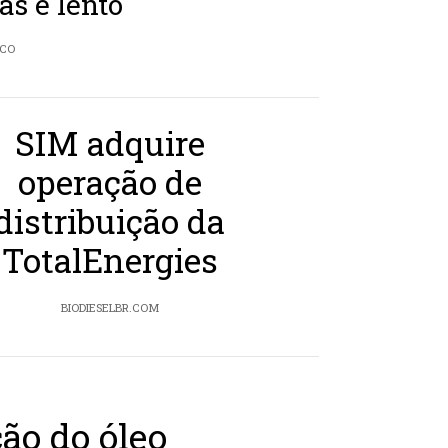
as é lento
ICO
SIM adquire
operação de
distribuição da
TotalEnergies
BIODIESELBR.COM
ão do óleo