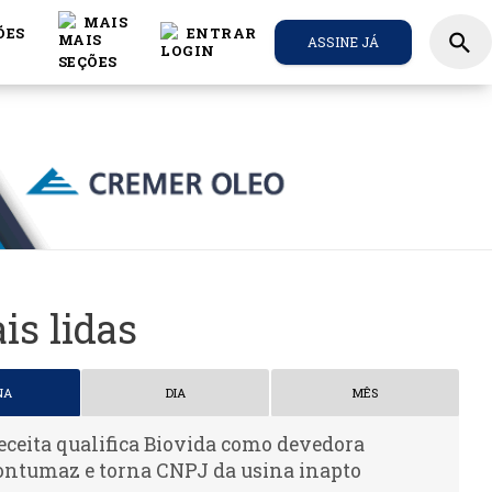
MAIS
ÕES
ENTRAR
search
ASSINE JÁ
is lidas
NA
DIA
MÊS
eceita qualifica Biovida como devedora
ontumaz e torna CNPJ da usina inapto