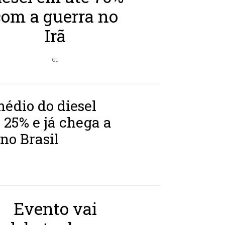
com a guerra no
Irã
G1
édio do diesel
 25% e já chega a
 no Brasil
Evento vai