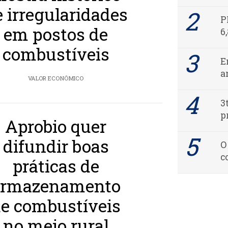
e irregularidades
P
em postos de
6
combustíveis
E
a
VALOR ECONÔMICO
3
p
Aprobio quer
difundir boas
O
c
práticas de
armazenamento
e combustíveis
no meio rural