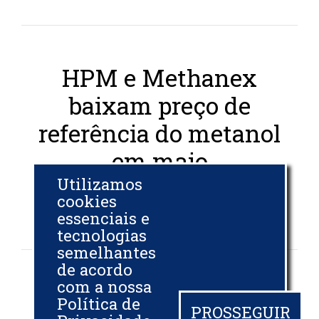
HPM e Methanex
baixam preço de
referência do metanol
em maio
Utilizamos
BIODIESELBR.COM
cookies
essenciais e
02 MAI 2022
tecnologias
semelhantes
de acordo
com a nossa
Metanol encerra
Política de
PROSSEGUIR