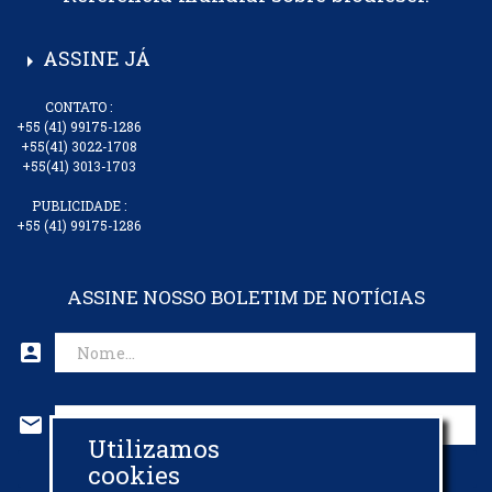
ASSINE JÁ
arrow_right
CONTATO :
+55 (41) 99175-1286
+55(41) 3022-1708
+55(41) 3013-1703
PUBLICIDADE :
+55 (41) 99175-1286
ASSINE NOSSO BOLETIM DE NOTÍCIAS
account_box
mail
Utilizamos
CADASTRAR EMAIL
cookies