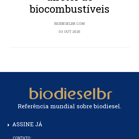
biocombustíveis
BIODIESELBR.COM
03 OUT 2025
Referência mundial sobre biodiesel.
ASSINE JÁ
arrow_right
CONTATO :