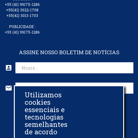
+55 (41) 99175-1286
+55(41) 3022-1708
+55(41) 3013-1703
PUBLICIDADE :
+55 (41) 99175-1286
ASSINE NOSSO BOLETIM DE NOTÍCIAS
account_box
mail
Utilizamos
CADASTRAR EMAIL
cookies
essenciais e
tecnologias
semelhantes
de acordo
© 2013 - 2026 -
BIODIESELBR.COM - TODOS OS DIREITOS RESERVADOS