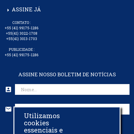
ASSINE JÁ
arrow_right
CONTATO :
+55 (41) 99175-1286
+55(41) 3022-1708
+55(41) 3013-1703
PUBLICIDADE :
+55 (41) 99175-1286
ASSINE NOSSO BOLETIM DE NOTÍCIAS
account_box
mail
Utilizamos
CADASTRAR EMAIL
cookies
essenciais e