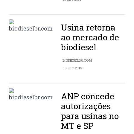
Usina retorna
ao mercado de
biodiesel
BIODIESELBR.COM
03 SET 2013
ANP concede
autorizações
para usinas no
MT e SP