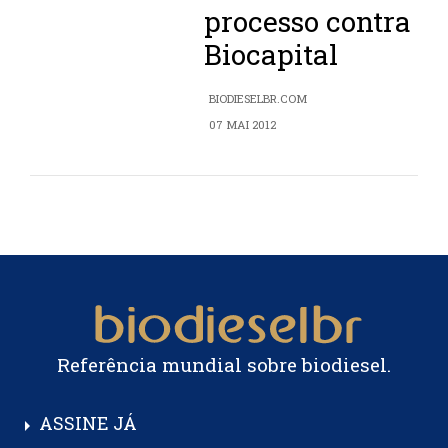
processo contra
Biocapital
BIODIESELBR.COM
07 MAI 2012
Referência mundial sobre biodiesel.
ASSINE JÁ
arrow_right