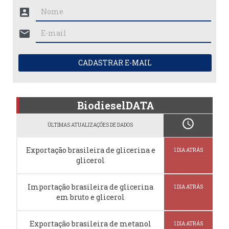
account_box
mail
CADASTRAR E-MAIL
BiodieselDATA
schedule
ÚLTIMAS ATUALIZAÇÕES DE DADOS
Exportação brasileira de glicerina e
1 DIA ATRÁS
glicerol
Importação brasileira de glicerina
1 DIA ATRÁS
em bruto e glicerol
Exportação brasileira de metanol
1 DIA ATRÁS