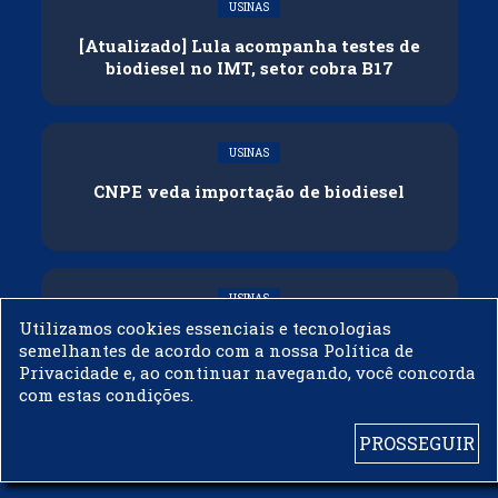
USINAS
[Atualizado] Lula acompanha testes de
biodiesel no IMT, setor cobra B17
USINAS
CNPE veda importação de biodiesel
USINAS
Utilizamos cookies essenciais e tecnologias
Acelen Renováveis assina acordo com
semelhantes de acordo com a nossa Política de
Bunge para óleo de soja em projeto na
Privacidade e, ao continuar navegando, você concorda
Bahia
com estas condições.
PROSSEGUIR
© 2003 - 2019 -
BIODIESELBR.COM - TODOS OS DIREITOS RESERVADOS