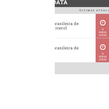
BiodieselDATA
ÚLTIMAS ATUALI
Exportação brasileira de
glicerina e glicerol
13
HORAS
ATRÁS
Exportação brasileira de
metanol
13
HORAS
ATRÁS