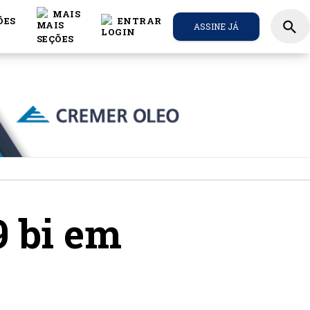
MAIS
ÕES
ENTRAR
search
ASSINE JÁ
9 bi em