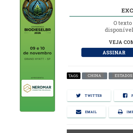
EXC
O texto
disponível
VEJA COM
ASSINAR
CHINA
ESTADOS
TAGS:
TWITTER
F
EMAIL
IMP