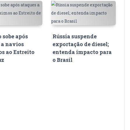
o sobe após
Rússia suspende
 a navios
exportação de diesel;
s ao Estreito
entenda impacto para
uz
o Brasil