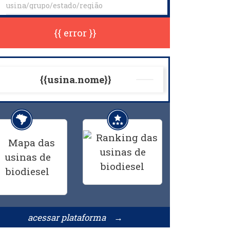
{{ error }}
{{usina.nome}}
acessar plataforma →