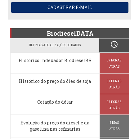
CADASTRAR E-MAIL
BiodieselDATA
schedule
ÚLTIMAS ATUALIZAÇÕES DE DADOS
Histórico indexador BiodieselBR
17 HORAS
ATRÁS
Histórico do preço do óleo de soja
17 HORAS
ATRÁS
Cotação do dólar
17 HORAS
ATRÁS
Evolução do preço do diesel e da
6 DIAS
gasolina nas refinarias
ATRÁS